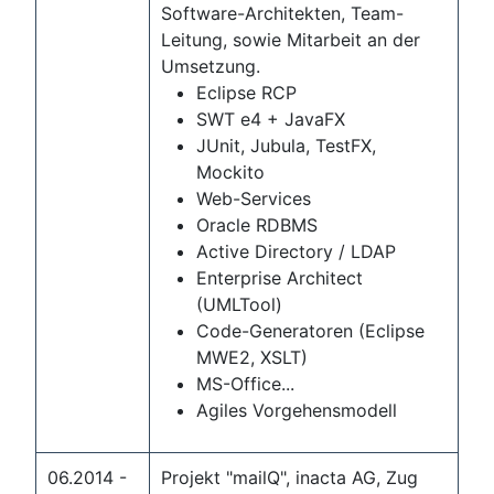
Software-Architekten, Team-
Leitung, sowie Mitarbeit an der
Umsetzung.
Eclipse RCP
SWT e4 + JavaFX
JUnit, Jubula, TestFX,
Mockito
Web-Services
Oracle RDBMS
Active Directory / LDAP
Enterprise Architect
(UMLTool)
Code-Generatoren (Eclipse
MWE2, XSLT)
MS-Office...
Agiles Vorgehensmodell
06.2014 -
Projekt "mailQ", inacta AG, Zug