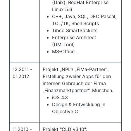
(Unix), RedHat Enterprise
Linux 5.6
C++, Java, SQL, DEC Pascal,
TCL/TK, Shell Scripts
Tibco SmartSockets
Enterprise Architect
(UMLTool)
MS-Office...
12.2011 -
Projekt „NPL“/ „FiMa-Partner“:
01.2012
Erstellung zweier Apps für den
internen Gebrauch der Firma
„Finanzmarktpartner“, München.
iOS 4.3
Design & Entwicklung in
Objective C
11.2010 -
Projekt "CLD v3.10":